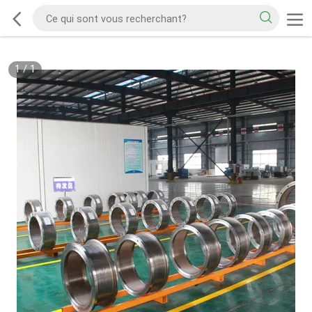
1
/
1