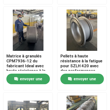
demande
demande
Au sujet de nous
Visite d'usine
Contrôle de qualité
Matrice à granulés
Pellets à haute
Contactez-nous
CPM7936-12 du
résistance à la fatigue
fabricant Ideal avec
pour SZLH 420 avec
haute résistance à la
des performances
corrosion
optimales
Nouvelles
envoyer une
envoyer une
demande
demande
Cas
Demandez une citation