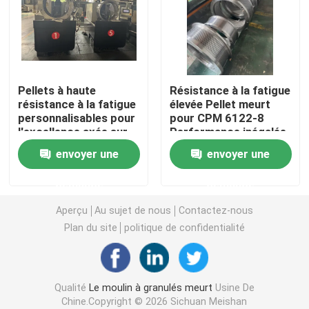
Le moulin à granulés meurt
Extrudeuse à matrices plates
Pellets à haute
Résistance à la fatigue
résistance à la fatigue
élevée Pellet meurt
personnalisables pour
pour CPM 6122-8
Les rouleaux des moulins à granulés
l'excellence axée sur
Performance inégalée
les performances
Range de taille de
envoyer une
envoyer une
maintien 1,0-10 mm
Machines à battre des marteaux
demande
demande
Les tamis de broyeur à marteaux
Aperçu
Au sujet de nous
Contactez-nous
Plan du site
politique de confidentialité
Assemblage et autres accessoires
Qualité
Le moulin à granulés meurt
Usine De
Machine de contre-enfoncement automatique
Chine.Copyright © 2026 Sichuan Meishan