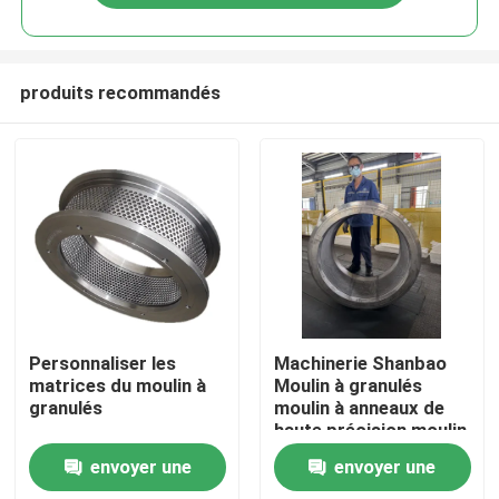
produits recommandés
Maison
Personnaliser les
Machinerie Shanbao
matrices du moulin à
Moulin à granulés
granulés
moulin à anneaux de
Produits
haute précision moulin
à anneaux pour
envoyer une
envoyer une
machines
Vidéos
d'alimentation