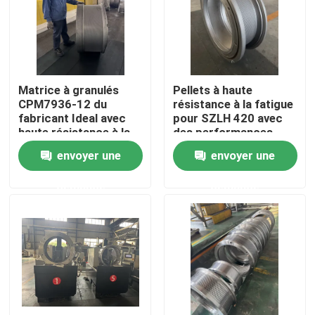
Au sujet de nous
Visite d'usine
Matrice à granulés
Pellets à haute
CPM7936-12 du
résistance à la fatigue
fabricant Ideal avec
pour SZLH 420 avec
Contrôle de qualité
haute résistance à la
des performances
corrosion
optimales
envoyer une
envoyer une
Contactez-nous
demande
demande
Nouvelles
Cas
Demandez une citation