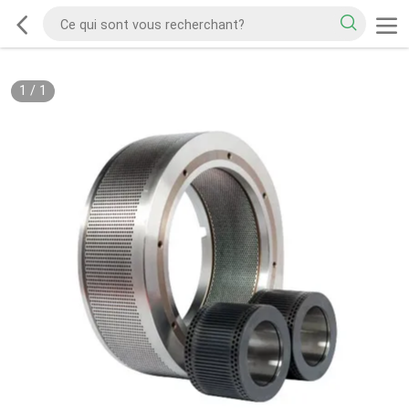
1
/
1