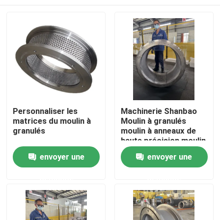
Personnaliser les
Machinerie Shanbao
matrices du moulin à
Moulin à granulés
granulés
moulin à anneaux de
haute précision moulin
à anneaux pour
Maison
envoyer une
envoyer une
machines
d'alimentation
demande
demande
Produits
Vidéos