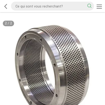
2
/
2