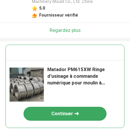
Machinery Mould Co., Ltd. ,Chine
5.0
Fournisseur vérifié
Regardez plus
Matador PM615XW Ringe
d'usinage à commande
numérique pour moulin à
granulés Ra0.4-1.2
Continuer