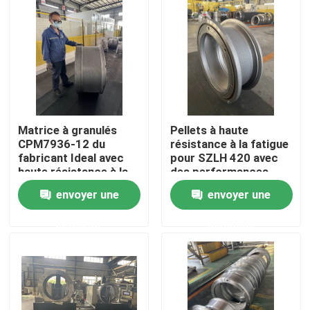
Au sujet de nous
Visite d'usine
Contrôle de qualité
Matrice à granulés
Pellets à haute
CPM7936-12 du
résistance à la fatigue
fabricant Ideal avec
pour SZLH 420 avec
Contactez-nous
haute résistance à la
des performances
corrosion
optimales
envoyer une
envoyer une
Nouvelles
demande
demande
Cas
Demandez une citation